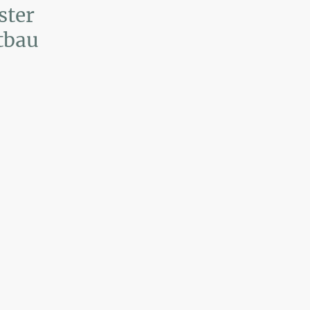
ster
tbau