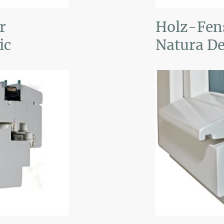
r
Holz-Fen
ic
Natura D