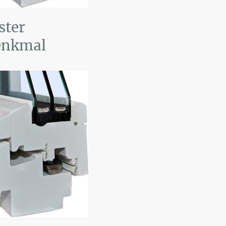
ster
enkmal